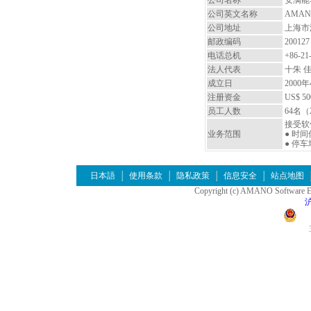
公司名称
安满能
公司英文名称
AMANO S
公司地址
上海市
邮政编码
200127
电话总机
+86-21
法人代表
十朱 
成立日
2000
注册资金
US$ 50
员工人数
64名
接受软
业务范围
● 时
● 停
日本語
使用条款
隐私政策
信息安全
站点地图
Copyright (c) AMANO Software Eng
沪