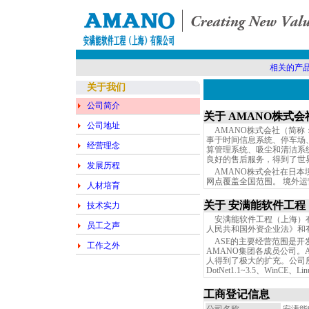
相关的产
关于我们
公司简介
关于 AMANO株式会
公司地址
AMANO株式会社（简称：
事于时间信息系统、停车场
经营理念
算管理系统、吸尘和清洁系
良好的售后服务，得到了世
发展历程
AMANO株式会社在日本
网点覆盖全国范围。 境外运
人材培育
关于 安满能软件工
技术实力
安满能软件工程（上海）有限
员工之声
人民共和国外资企业法》和
ASE的主要经营范围是开
工作之外
AMANO集团各成员公司。
人得到了极大的扩充。公司所涉
DotNet1.1~3.5、WinCE
工商登记信息