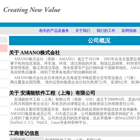
相关的产品及服务
关于我们
我们的工作
应聘指南
公司概况
关于 AMANO株式会社
AMANO株式会社（简称：AMANO）成立于1931年，1961年在东京股票
事于时间信息系统、停车场、环境、清洁系统的开发、制造以及销售。时间管
算管理系统、吸尘和清洁系统、净水装置等产品行销80多个国家和地区。AMA
良好的售后服务，得到了世界各地用户的信赖和好评。
AMANO株式会社在日本境内从北海道至冲绳设置分店等营业据点（71家）、
网点覆盖全国范围。 境外运营的集团企业分别为美洲7公司、亚洲9公司、欧洲
关于 安满能软件工程（上海）有限公司
安满能软件工程（上海）有限公司（简称：ASE）成立于2000年4月。是由A
人民共和国外资企业法》和有关的法律规定在上海独资设立的有限责任公司。
ASE的主要经营范围是开发、制作计算机系统应用软件和提供技术咨询服务。
AMANO集团各成员公司。ASE成立以来，公司规模根据市场需求持续扩大，
人得到了极大的扩充。公司所涉及到的技术领域，也从早期单一的Win32MFC到目前
DotNet1.1~3.5、WinCE、Linux等多种异构平台。
工商登记信息