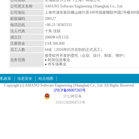
公司名称
安满能软件工程（上海）有限公司
公司英文名称
AMANO Software Engineering (Shanghai) Co., Ltd.
公司地址
上海市浦东新区峨山路91弄100号陆家嘴软件园2号楼406
邮政编码
200127
电话总机
+86-21-58365533
法人代表
十朱 佳頻
成立日
2000年4月11日
注册资金
US$ 500,000
员工人数
64名（2026年05月在职的正式员工）
接受软件开发的委托（企划、设计、制造、维护）
业务范围
● 时间信息事业
● 停车场事业
私政策
信息安全
站点地图
Copyright (c) AMANO Software Engineering (Shanghai) Co., Ltd. All Rights Reserved.
沪ICP备06007265号
沪公网安备
31011502004515号