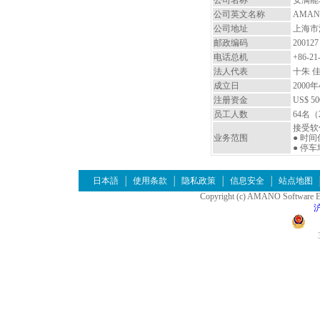
公司名称
安满能
公司英文名称
AMANO S
公司地址
上海市
邮政编码
200127
电话总机
+86-21
法人代表
十朱 
成立日
2000
注册资金
US$ 50
员工人数
64名
接受软
业务范围
● 时
● 停
日本語
使用条款
隐私政策
信息安全
站点地图
Copyright (c) AMANO Software Eng
沪