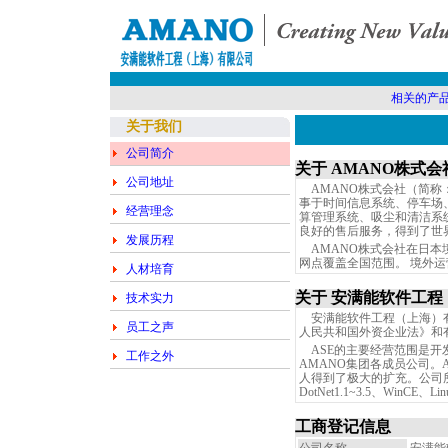
相关的产
关于我们
公司简介
关于 AMANO株式会
公司地址
AMANO株式会社（简称：
事于时间信息系统、停车场
经营理念
算管理系统、吸尘和清洁系
良好的售后服务，得到了世
发展历程
AMANO株式会社在日本
网点覆盖全国范围。 境外运
人材培育
关于 安满能软件工
技术实力
安满能软件工程（上海）有限
员工之声
人民共和国外资企业法》和
ASE的主要经营范围是开
工作之外
AMANO集团各成员公司。
人得到了极大的扩充。公司所涉
DotNet1.1~3.5、WinCE
工商登记信息