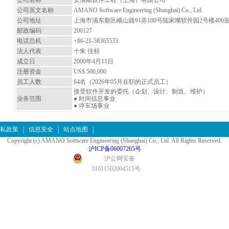
公司名称
安满能软件工程（上海）有限公司
公司英文名称
AMANO Software Engineering (Shanghai) Co., Ltd.
公司地址
上海市浦东新区峨山路91弄100号陆家嘴软件园2号楼406
邮政编码
200127
电话总机
+86-21-58365533
法人代表
十朱 佳頻
成立日
2000年4月11日
注册资金
US$ 500,000
员工人数
64名（2026年05月在职的正式员工）
接受软件开发的委托（企划、设计、制造、维护）
业务范围
● 时间信息事业
● 停车场事业
私政策
信息安全
站点地图
Copyright (c) AMANO Software Engineering (Shanghai) Co., Ltd. All Rights Reserved.
沪ICP备06007265号
沪公网安备
31011502004515号