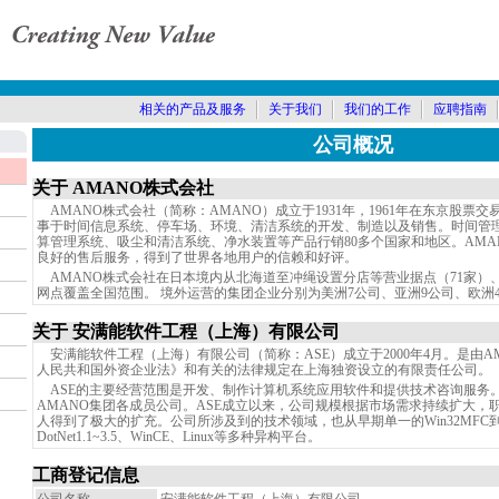
相关的产品及服务
关于我们
我们的工作
应聘指南
公司概况
关于 AMANO株式会社
AMANO株式会社（简称：AMANO）成立于1931年，1961年在东京股票
事于时间信息系统、停车场、环境、清洁系统的开发、制造以及销售。时间管
算管理系统、吸尘和清洁系统、净水装置等产品行销80多个国家和地区。AMA
良好的售后服务，得到了世界各地用户的信赖和好评。
AMANO株式会社在日本境内从北海道至冲绳设置分店等营业据点（71家）、
网点覆盖全国范围。 境外运营的集团企业分别为美洲7公司、亚洲9公司、欧洲
关于 安满能软件工程（上海）有限公司
安满能软件工程（上海）有限公司（简称：ASE）成立于2000年4月。是由A
人民共和国外资企业法》和有关的法律规定在上海独资设立的有限责任公司。
ASE的主要经营范围是开发、制作计算机系统应用软件和提供技术咨询服务。
AMANO集团各成员公司。ASE成立以来，公司规模根据市场需求持续扩大，
人得到了极大的扩充。公司所涉及到的技术领域，也从早期单一的Win32MFC到目前
DotNet1.1~3.5、WinCE、Linux等多种异构平台。
工商登记信息