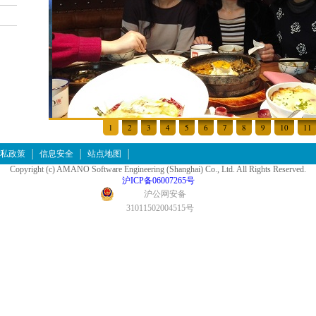
1
2
3
4
5
6
7
8
9
10
11
私政策
信息安全
站点地图
Copyright (c) AMANO Software Engineering (Shanghai) Co., Ltd. All Rights Reserved.
沪ICP备06007265号
沪公网安备
31011502004515号